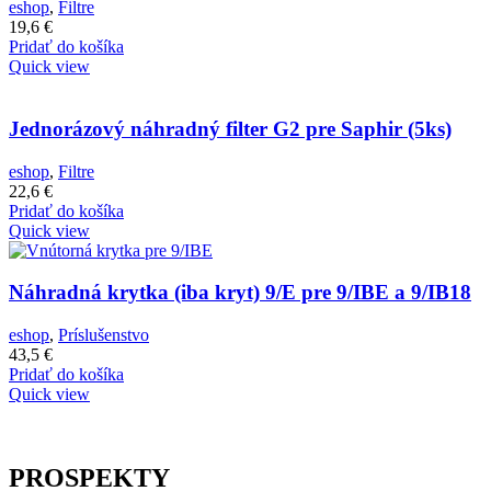
eshop
,
Filtre
19,6
€
Pridať do košíka
Quick view
Jednorázový náhradný filter G2 pre Saphir (5ks)
eshop
,
Filtre
22,6
€
Pridať do košíka
Quick view
Náhradná krytka (iba kryt) 9/E pre 9/IBE a 9/IB18
eshop
,
Príslušenstvo
43,5
€
Pridať do košíka
Quick view
PROSPEKTY