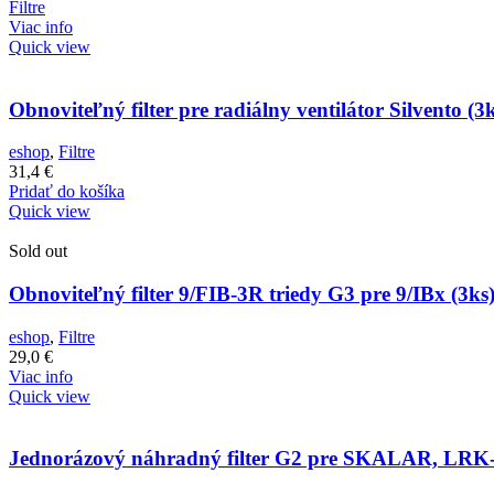
Filtre
Viac info
Quick view
Obnoviteľný filter pre radiálny ventilátor Silvento (3k
eshop
,
Filtre
31,4
€
Pridať do košíka
Quick view
Sold out
Obnoviteľný filter 9/FIB-3R triedy G3 pre 9/IBx (3ks
eshop
,
Filtre
29,0
€
Viac info
Quick view
Jednorázový náhradný filter G2 pre SKALAR, LRK-