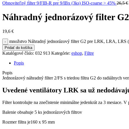
Obnoviteľný filter 9/FIB-R pre 9/IBx (3ks) ISO-coarse > 45%
26,5
€
Náhradný jednorázový filter G
19,6
€
množstvo Náhradný jednorázový filter G2 pre LRK, LRA, LRS (
-
Pridať do košíka
Katalógové číslo:
032 913
Kategórie:
eshop
,
Filtre
Popis
Popis
Jednorázový náhradný filter 2/FS s triedou filtra G2 do radiálnych
Uvedené ventilátory LRK sa už nedodávajú, 
Filter kontrolujte na znečistenie minimálne jedenkrát za 3 mesiace. V 
Balenie obsahuje 5 ks jednorázových filtrov
Rozmer filtra je160 x 95 mm