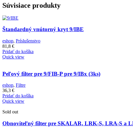
Súvisiace produkty
Štandardný vnútorný kryt 9/IBE
eshop
,
Príslušenstvo
81,8
€
Pridať do košíka
Quick view
Peľový filter pre 9/FIB-P pre 9/IBx (3ks)
eshop
,
Filtre
36,3
€
Pridať do košíka
Quick view
Sold out
Obnoviteľný filter pre SKALAR, LRK-S, LRA-S a L