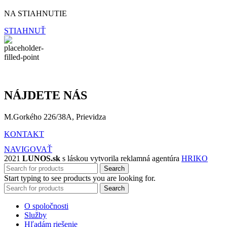
NA STIAHNUTIE
STIAHNUŤ
NÁJDETE NÁS
M.Gorkého 226/38A, Prievidza
KONTAKT
NAVIGOVAŤ
2021
LUNOS.sk
s láskou vytvorila reklamná agentúra
HRIKO
Search
Start typing to see products you are looking for.
Search
O spoločnosti
Služby
Hľadám riešenie