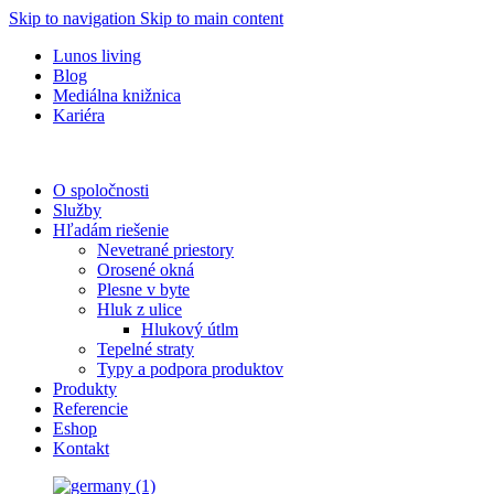
Skip to navigation
Skip to main content
Lunos living
Blog
Mediálna knižnica
Kariéra
O spoločnosti
Služby
Hľadám riešenie
Nevetrané priestory
Orosené okná
Plesne v byte
Hluk z ulice
Hlukový útlm
Tepelné straty
Typy a podpora produktov
Produkty
Referencie
Eshop
Kontakt