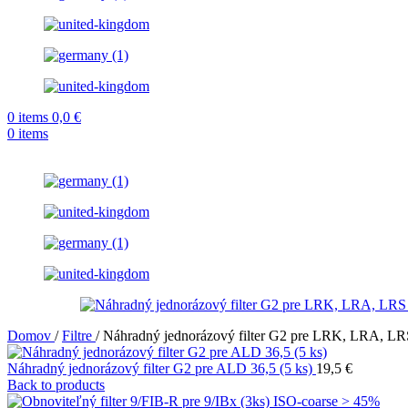
0
items
0,0
€
0
items
Domov
/
Filtre
/
Náhradný jednorázový filter G2 pre LRK, LRA, LRS
Náhradný jednorázový filter G2 pre ALD 36,5 (5 ks)
19,5
€
Back to products