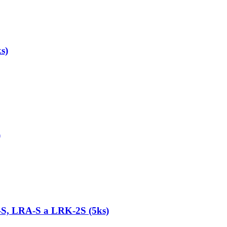
s)
)
S, LRA-S a LRK-2S (5ks)