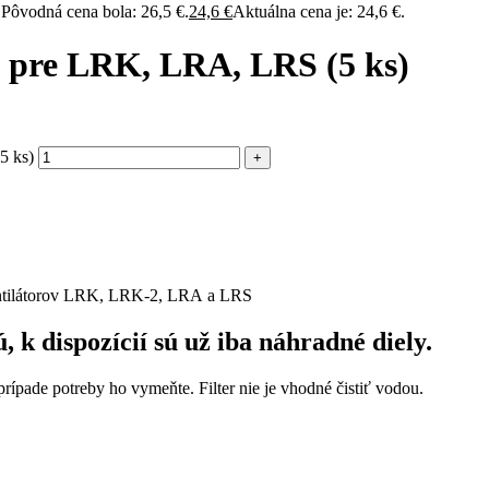
Pôvodná cena bola: 26,5 €.
24,6
€
Aktuálna cena je: 24,6 €.
2 pre LRK, LRA, LRS (5 ks)
5 ks)
+
 ventilátorov LRK, LRK-2, LRA a LRS
k dispozícií sú už iba náhradné diely.
prípade potreby ho vymeňte. Filter nie je vhodné čistiť vodou.