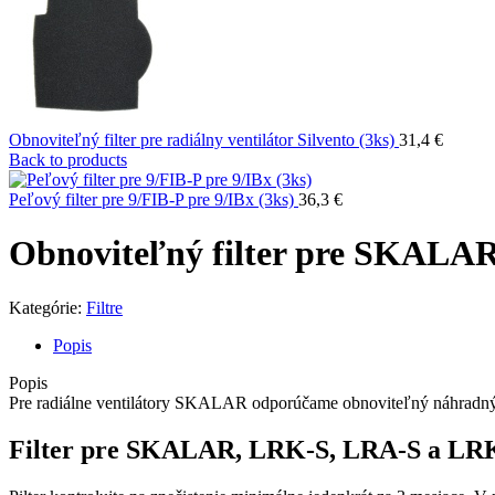
Obnoviteľný filter pre radiálny ventilátor Silvento (3ks)
31,4
€
Back to products
Peľový filter pre 9/FIB-P pre 9/IBx (3ks)
36,3
€
Obnoviteľný filter pre SKALA
Kategórie:
Filtre
Popis
Popis
Pre radiálne ventilátory SKALAR odporúčame obnoviteľný náhrad
Filter pre SKALAR, LRK-S, LRA-S a LRK-