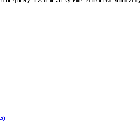
 prípade potreby ho vymeňte za čistý. Filter je možné čistiť vodou v u
s)