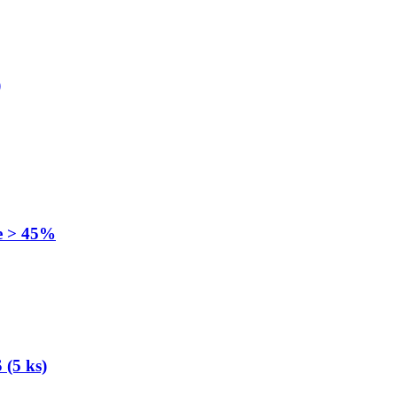
)
se > 45%
(5 ks)