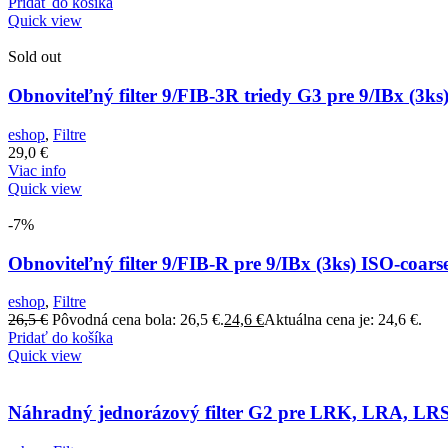
Pridať do košíka
Quick view
Sold out
Obnoviteľný filter 9/FIB-3R triedy G3 pre 9/IBx (3ks
eshop
,
Filtre
29,0
€
Viac info
Quick view
-7%
Obnoviteľný filter 9/FIB-R pre 9/IBx (3ks) ISO-coar
eshop
,
Filtre
26,5
€
Pôvodná cena bola: 26,5 €.
24,6
€
Aktuálna cena je: 24,6 €.
Pridať do košíka
Quick view
Náhradný jednorázový filter G2 pre LRK, LRA, LRS 