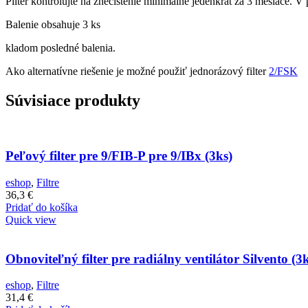
Pilter kontrolujte na znečistenie minimálne jedenkrát za 3 mesiace. V
Balenie obsahuje 3 ks
kladom posledné balenia.
Ako alternatívne riešenie je možné použiť jednorázový filter
2/FSK
Súvisiace produkty
Peľový filter pre 9/FIB-P pre 9/IBx (3ks)
eshop
,
Filtre
36,3
€
Pridať do košíka
Quick view
Obnoviteľný filter pre radiálny ventilátor Silvento (3k
eshop
,
Filtre
31,4
€