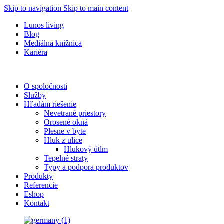
Skip to navigation
Skip to main content
Lunos living
Blog
Mediálna knižnica
Kariéra
O spoločnosti
Služby
Hľadám riešenie
Nevetrané priestory
Orosené okná
Plesne v byte
Hluk z ulice
Hlukový útlm
Tepelné straty
Typy a podpora produktov
Produkty
Referencie
Eshop
Kontakt